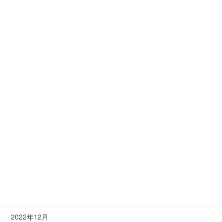
漢方&ハーブよもぎ蒸しについて
空き状況
筋膜リリース
美人の作り方…それこそが美造
美肌小顔造形フェイシャル
美造とは
月別
2023年3月
2023年2月
2023年1月
2022年12月