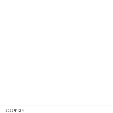
漢方&ハーブよもぎ蒸しについて
空き状況
筋膜リリース
美人の作り方…それこそが美造
美肌小顔造形フェイシャル
美造とは
月別
2023年3月
2023年2月
2023年1月
2022年12月