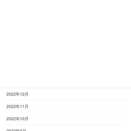
美人の作り方…それこそが美造
美肌小顔造形フェイシャル
美造とは
月別
2023年3月
2023年2月
2023年1月
2022年12月
2022年11月
2022年10月
2022年9月