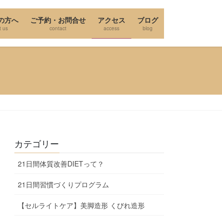
の方へ
ご予約・お問合せ
アクセス
ブログ
t us
contact
access
blog
カテゴリー
21日間体質改善DIETって？
21日間習慣づくりプログラム
【セルライトケア】美脚造形 くびれ造形