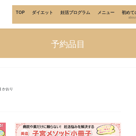
TOP
ダイエット
妊活プログラム
メニュー
初めて
abou
予約品目
邉 かおり