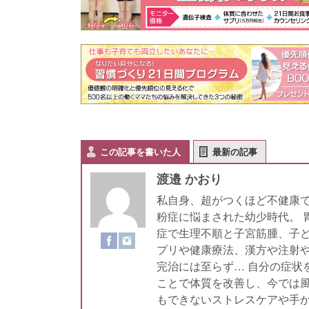
この記事を書いた人
最新の記事
渡邉 かおり
私自身、超がつくほど不健康で
粉症に悩まされた幼少時代。 
症で生理不順と子宮筋腫、子
プリや健康療法、漢方や注射
完治には至らず… 自分の症状
ことで体質を改善し、今では風
もできないストレスケアや手